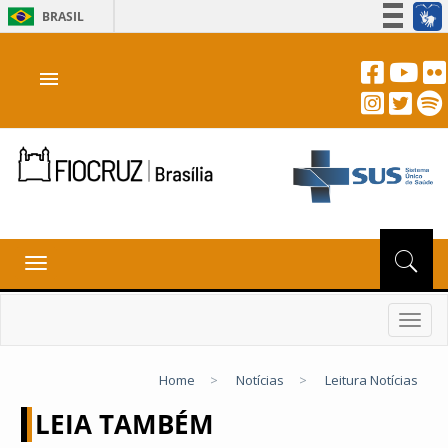
BRASIL
Simplifique!
menu
Participe
Acesso à informação
Legislação
Canais
Toggle
navigation
Toggl
navig
Home
>
Notícias
>
Leitura Notícias
LEIA TAMBÉM