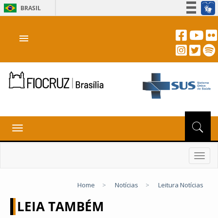
BRASIL
Simplifique!
menu
Participe
Acesso à informação
Legislação
Canais
Toggle
navigation
Toggl
navig
Home
>
Notícias
>
Leitura Notícias
LEIA TAMBÉM