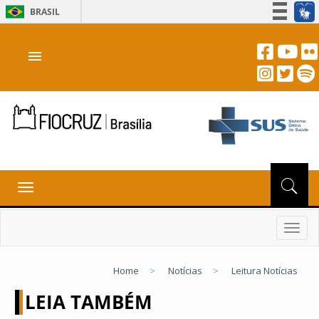
BRASIL
Simplifique!
menu
Participe
Acesso à informação
Legislação
Canais
Toggle
navigation
Toggl
navig
Home
>
Notícias
>
Leitura Notícias
LEIA TAMBÉM