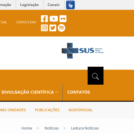
rmação
Legislação
Canais
TUAL
CURSOS EAD
DIVULGAÇÃO CIENTÍFICA
CONTATOS
NAS UNIDADES
PUBLICAÇÕES
AUDIOVISUAL
Home
>
Notícias
>
Leitura Notícias