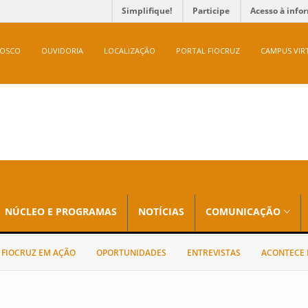
Simplifique!
Participe
Acesso à info
NOSCO
OUVIDORIA
LOCALIZAÇÃO
PORTAL FIOCRUZ
CAMPUS VIR
NÚCLEO E PROGRAMAS
NOTÍCIAS
COMUNICAÇÃO
FIOCRUZ EM AÇÃO
OPORTUNIDADES
ENTREVISTAS
ACONTECE 