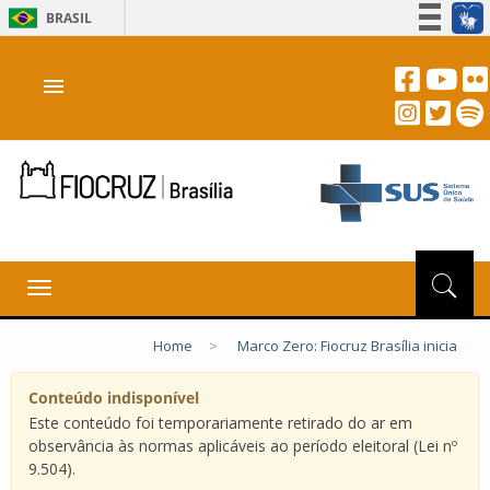
BRASIL
Simplifique!
menu
Participe
Acesso à informação
Legislação
Canais
Toggle
navigation
Home
>
Marco Zero: Fiocruz Brasília inicia
Conteúdo indisponível
Este conteúdo foi temporariamente retirado do ar em
observância às normas aplicáveis ao período eleitoral (Lei nº
9.504).