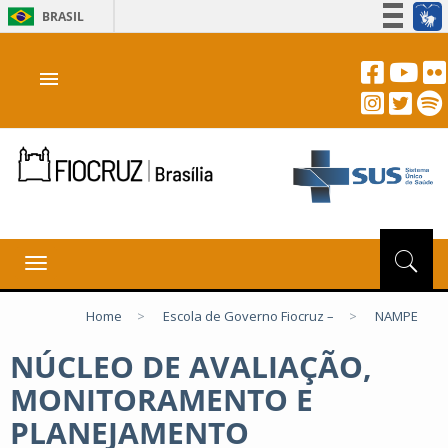
BRASIL
Simplifique!
menu
Participe
Acesso à informação
Legislação
Canais
Toggle
navigation
Home
>
Escola de Governo Fiocruz –
>
NAMPE
NÚCLEO DE AVALIAÇÃO,
MONITORAMENTO E
PLANEJAMENTO