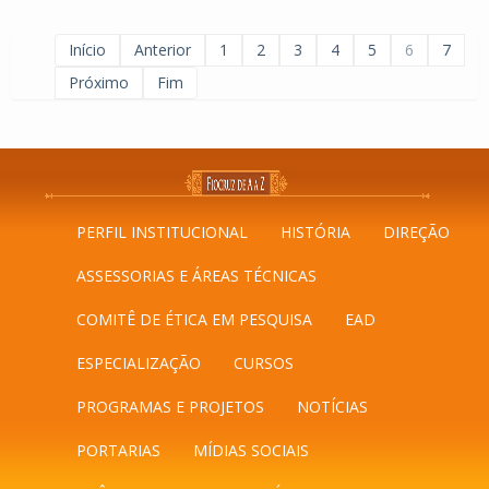
Início
Anterior
1
2
3
4
5
6
7
Próximo
Fim
PERFIL INSTITUCIONAL
HISTÓRIA
DIREÇÃO
ASSESSORIAS E ÁREAS TÉCNICAS
COMITÊ DE ÉTICA EM PESQUISA
EAD
ESPECIALIZAÇÃO
CURSOS
PROGRAMAS E PROJETOS
NOTÍCIAS
PORTARIAS
MÍDIAS SOCIAIS