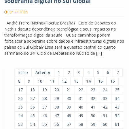
soberania digital no Sul Global
jun 23 2026
André Freire (Nethis/Fiocruz Brasília) Ciclo de Debates do
Nethis discute dependência tecnológica e seus impactos na
transformação digital da saúde Quais caminhos podem
fortalecer a soberania sobre dados e infraestruturas digitais nos
países do Sul Global? Essa será a questão central do quarto
seminário do 34º Ciclo de Debates do Núcleo de […]
Início
Anterior
1
2
3
4
5
6
7
8
9
10
11
12
13
14
15
16
17
18
19
20
21
22
23
24
25
26
27
28
29
30
31
32
33
34
35
36
37
38
39
40
41
42
43
44
45
46
47
48
49
50
51
52
53
54
55
56
57
58
59
60
61