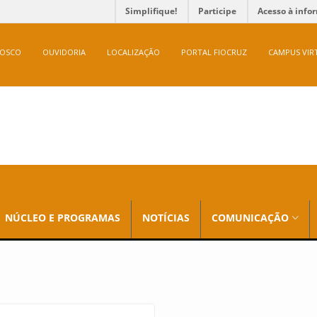
Simplifique!
Participe
Acesso à info
NOSCO
OUVIDORIA
LOCALIZAÇÃO
PORTAL FIOCRUZ
CAMPUS VIR
NÚCLEO E PROGRAMAS
NOTÍCIAS
COMUNICAÇÃO