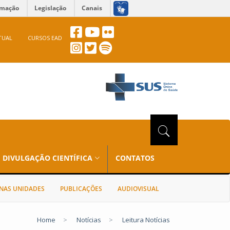
rmação
Legislação
Canais
TUAL
CURSOS EAD
DIVULGAÇÃO CIENTÍFICA
CONTATOS
NAS UNIDADES
PUBLICAÇÕES
AUDIOVISUAL
Home
>
Notícias
>
Leitura Notícias