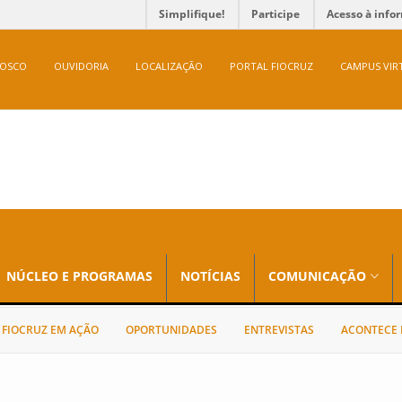
Simplifique!
Participe
Acesso à info
NOSCO
OUVIDORIA
LOCALIZAÇÃO
PORTAL FIOCRUZ
CAMPUS VIR
NÚCLEO E PROGRAMAS
NOTÍCIAS
COMUNICAÇÃO
FIOCRUZ EM AÇÃO
OPORTUNIDADES
ENTREVISTAS
ACONTECE 