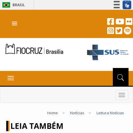
BRASIL
Simplifique!
menu
Participe
Acesso à informação
Legislação
Canais
Toggle
navigation
Toggl
navig
Home
>
Notícias
>
Leitura Notícias
LEIA TAMBÉM