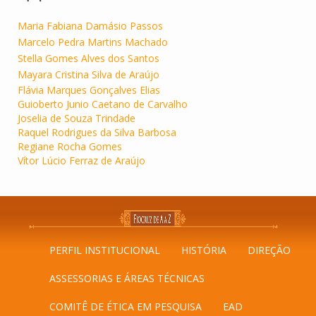
Maria Fabiana Damásio Passos
Marcelo Pedra Martins Machado
Stella Gomes Alves dos S
a
ntos
Mayara Cristina Silva de Araújo
Flávia Marques Gonçalves Elias
Guioberto Junio Caetano de Carvalho
Joselia de Souza Trindade
Raquel Rodrigues da Silva Barbosa
Regiane Rocha Gomes
Vítor Lúcio Ferraz de Araújo
PERFIL INSTITUCIONAL
HISTÓRIA
DIREÇÃO
ASSESSORIAS E ÁREAS TÉCNICAS
COMITÊ DE ÉTICA EM PESQUISA
EAD