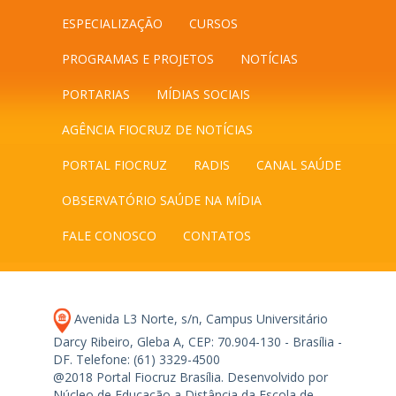
ESPECIALIZAÇÃO
CURSOS
PROGRAMAS E PROJETOS
NOTÍCIAS
PORTARIAS
MÍDIAS SOCIAIS
AGÊNCIA FIOCRUZ DE NOTÍCIAS
PORTAL FIOCRUZ
RADIS
CANAL SAÚDE
OBSERVATÓRIO SAÚDE NA MÍDIA
FALE CONOSCO
CONTATOS
Avenida L3 Norte, s/n, Campus Universitário
Darcy Ribeiro, Gleba A, CEP: 70.904-130 - Brasília -
DF.
Telefone: (61) 3329-4500
@2018 Portal Fiocruz Brasília. Desenvolvido por
Núcleo de Educação a Distância da Escola de