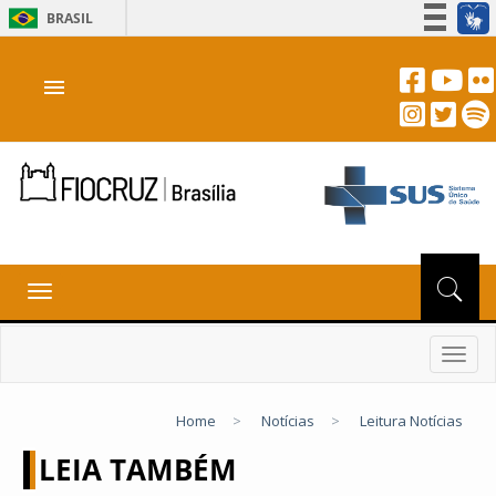
BRASIL
Simplifique!
menu
Participe
Acesso à informação
Legislação
Canais
Toggle
navigation
Toggl
navig
Home
>
Notícias
>
Leitura Notícias
LEIA TAMBÉM