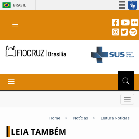
BRASIL
Simplifique!
menu
Participe
Acesso à informação
Legislação
Canais
Toggle
navigation
Toggl
navig
Home
>
Notícias
>
Leitura Notícias
LEIA TAMBÉM