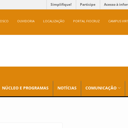
Simplifique!
Participe
Acesso à info
NOSCO
OUVIDORIA
LOCALIZAÇÃO
PORTAL FIOCRUZ
CAMPUS VIR
NÚCLEO E PROGRAMAS
NOTÍCIAS
COMUNICAÇÃO