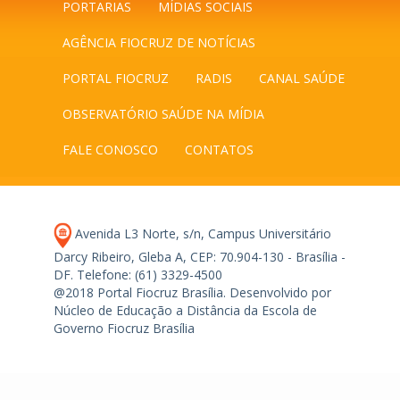
PORTARIAS
MÍDIAS SOCIAIS
AGÊNCIA FIOCRUZ DE NOTÍCIAS
PORTAL FIOCRUZ
RADIS
CANAL SAÚDE
OBSERVATÓRIO SAÚDE NA MÍDIA
FALE CONOSCO
CONTATOS
Avenida L3 Norte, s/n, Campus Universitário
Darcy Ribeiro, Gleba A, CEP: 70.904-130 - Brasília -
DF.
Telefone: (61) 3329-4500
@2018 Portal Fiocruz Brasília. Desenvolvido por
Núcleo de Educação a Distância da Escola de
Governo Fiocruz Brasília