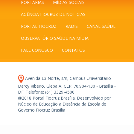
PORTARIAS
MÍDIAS SOCIAIS
AGÊNCIA FIOCRUZ DE NOTÍCIAS
PORTAL FIOCRUZ
RADIS
CANAL SAÚDE
OBSERVATÓRIO SAÚDE NA MÍDIA
FALE CONOSCO
CONTATOS
Avenida L3 Norte, s/n, Campus Universitário
Darcy Ribeiro, Gleba A, CEP: 70.904-130 - Brasília -
DF.
Telefone: (61) 3329-4500
@2018 Portal Fiocruz Brasília. Desenvolvido por
Núcleo de Educação a Distância da Escola de
Governo Fiocruz Brasília