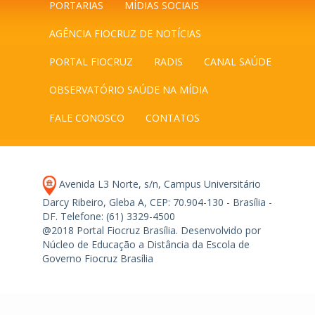
PORTARIAS
MÍDIAS SOCIAIS
AGÊNCIA FIOCRUZ DE NOTÍCIAS
PORTAL FIOCRUZ
RADIS
CANAL SAÚDE
OBSERVATÓRIO SAÚDE NA MÍDIA
FALE CONOSCO
CONTATOS
Avenida L3 Norte, s/n, Campus Universitário
Darcy Ribeiro, Gleba A, CEP: 70.904-130 - Brasília -
DF.
Telefone: (61) 3329-4500
@2018 Portal Fiocruz Brasília. Desenvolvido por
Núcleo de Educação a Distância da Escola de
Governo Fiocruz Brasília