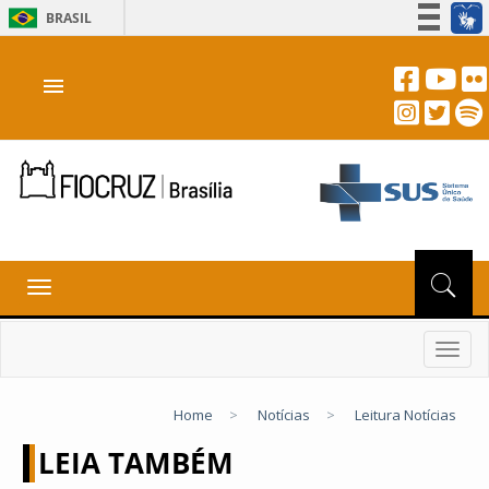
BRASIL
Simplifique!
menu
Participe
Acesso à informação
Legislação
Canais
Toggle
navigation
Toggl
navig
Home
>
Notícias
>
Leitura Notícias
LEIA TAMBÉM