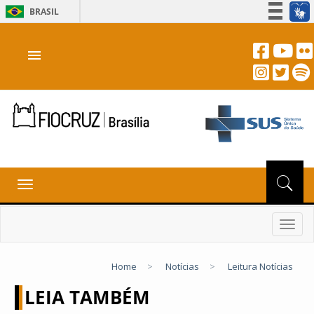
BRASIL
Simplifique!
menu
Participe
Acesso à informação
Legislação
Canais
Toggle
navigation
Toggl
navig
Home
>
Notícias
>
Leitura Notícias
LEIA TAMBÉM