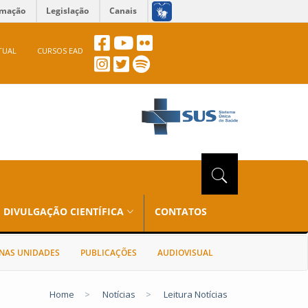
rmação
Legislação
Canais
TUAL
CURSOS EAD
DIVULGAÇÃO CIENTÍFICA
CONTATOS
NAS UNIDADES
PUBLICAÇÕES
AUDIOVISUAL
Home
>
Notícias
>
Leitura Notícias