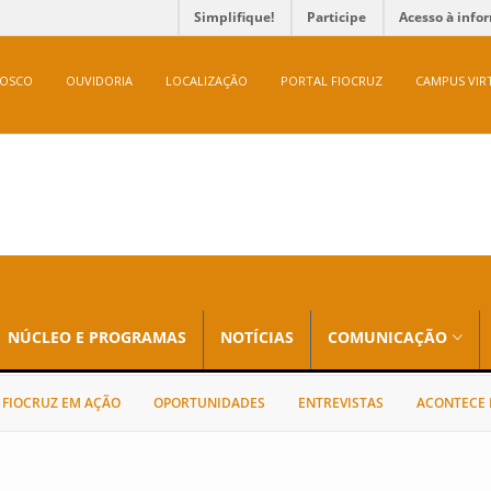
Simplifique!
Participe
Acesso à info
NOSCO
OUVIDORIA
LOCALIZAÇÃO
PORTAL FIOCRUZ
CAMPUS VIR
NÚCLEO E PROGRAMAS
NOTÍCIAS
COMUNICAÇÃO
FIOCRUZ EM AÇÃO
OPORTUNIDADES
ENTREVISTAS
ACONTECE 