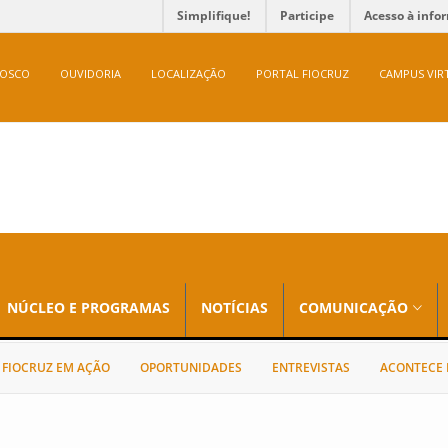
Simplifique!
Participe
Acesso à info
NOSCO
OUVIDORIA
LOCALIZAÇÃO
PORTAL FIOCRUZ
CAMPUS VIR
NÚCLEO E PROGRAMAS
NOTÍCIAS
COMUNICAÇÃO
FIOCRUZ EM AÇÃO
OPORTUNIDADES
ENTREVISTAS
ACONTECE 