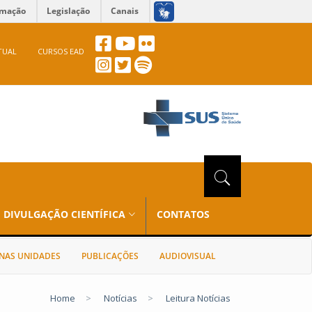
rmação
Legislação
Canais
TUAL
CURSOS EAD
DIVULGAÇÃO CIENTÍFICA
CONTATOS
NAS UNIDADES
PUBLICAÇÕES
AUDIOVISUAL
Home
>
Notícias
>
Leitura Notícias