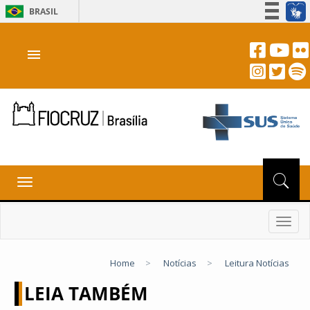
BRASIL
Simplifique!
menu
Participe
Acesso à informação
Legislação
Canais
Toggle
navigation
Toggl
navig
Home
>
Notícias
>
Leitura Notícias
LEIA TAMBÉM