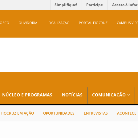
Simplifique!
Participe
Acesso à info
NOSCO
OUVIDORIA
LOCALIZAÇÃO
PORTAL FIOCRUZ
CAMPUS VIR
NÚCLEO E PROGRAMAS
NOTÍCIAS
COMUNICAÇÃO
FIOCRUZ EM AÇÃO
OPORTUNIDADES
ENTREVISTAS
ACONTECE 