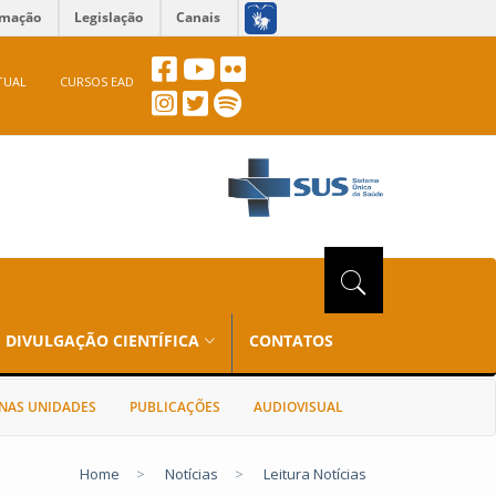
rmação
Legislação
Canais
TUAL
CURSOS EAD
DIVULGAÇÃO CIENTÍFICA
CONTATOS
NAS UNIDADES
PUBLICAÇÕES
AUDIOVISUAL
Home
>
Notícias
>
Leitura Notícias