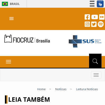
BRASIL
Simplifique!
menu
Participe
Acesso à informação
Legislação
Canais
Toggle
navigation
Toggl
navig
Home
>
Notícias
>
Leitura Notícias
LEIA TAMBÉM