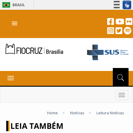
BRASIL
Simplifique!
menu
Participe
Acesso à informação
Legislação
Canais
Toggle
navigation
Toggl
navig
Home
>
Notícias
>
Leitura Notícias
LEIA TAMBÉM