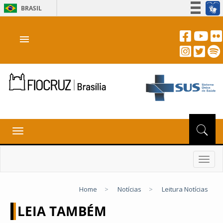
BRASIL
Simplifique!
menu
Participe
Acesso à informação
Legislação
Canais
Toggle
navigation
Toggl
navig
Home
>
Notícias
>
Leitura Notícias
LEIA TAMBÉM