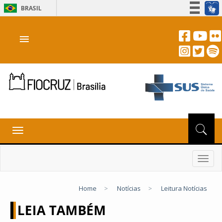
BRASIL
Simplifique!
menu
Participe
Acesso à informação
Legislação
Canais
Toggle
navigation
Toggl
navig
Home
>
Notícias
>
Leitura Notícias
LEIA TAMBÉM