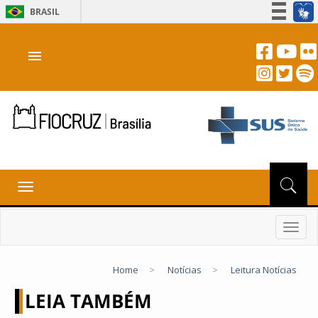
BRASIL
Simplifique!
menu
Participe
Acesso à informação
Legislação
Canais
Toggle
navigation
Toggl
navig
Home
>
Notícias
>
Leitura Notícias
LEIA TAMBÉM