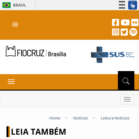
BRASIL
Simplifique!
menu
Participe
Acesso à informação
Legislação
Canais
Toggle
navigation
Toggl
navig
Home
>
Notícias
>
Leitura Notícias
LEIA TAMBÉM