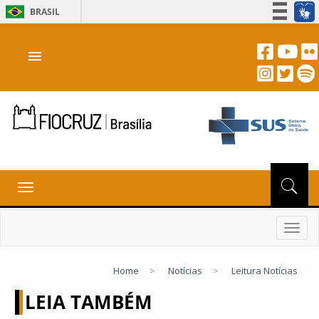
BRASIL
Simplifique!
menu
Participe
Acesso à informação
Legislação
Canais
Toggle
navigation
Toggl
navig
Home
>
Notícias
>
Leitura Notícias
LEIA TAMBÉM