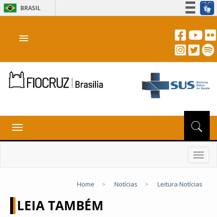
BRASIL
Simplifique!
menu
Participe
Acesso à informação
Legislação
Canais
Toggle
navigation
Toggl
navig
Home
>
Notícias
>
Leitura Notícias
LEIA TAMBÉM