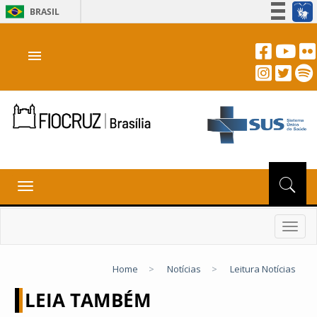
BRASIL
Simplifique!
menu
Participe
Acesso à informação
Legislação
Canais
Toggle
navigation
Toggl
navig
Home
>
Notícias
>
Leitura Notícias
LEIA TAMBÉM