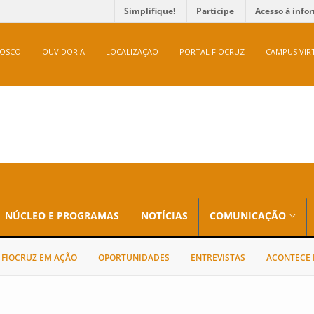
Simplifique!
Participe
Acesso à info
NOSCO
OUVIDORIA
LOCALIZAÇÃO
PORTAL FIOCRUZ
CAMPUS VIR
NÚCLEO E PROGRAMAS
NOTÍCIAS
COMUNICAÇÃO
FIOCRUZ EM AÇÃO
OPORTUNIDADES
ENTREVISTAS
ACONTECE 