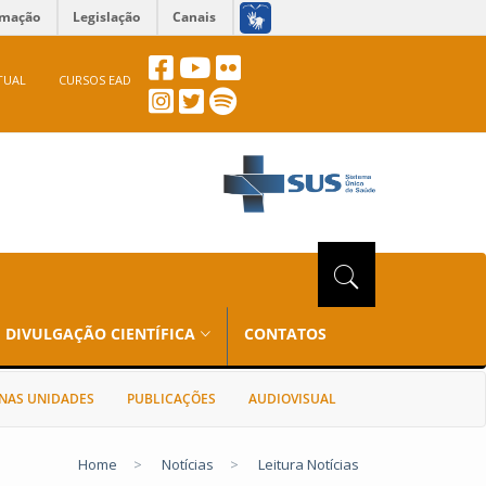
rmação
Legislação
Canais
TUAL
CURSOS EAD
DIVULGAÇÃO CIENTÍFICA
CONTATOS
NAS UNIDADES
PUBLICAÇÕES
AUDIOVISUAL
Home
>
Notícias
>
Leitura Notícias