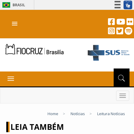
BRASIL
Simplifique!
menu
Participe
Acesso à informação
Legislação
Canais
Toggle
navigation
Toggl
navig
Home
>
Notícias
>
Leitura Notícias
LEIA TAMBÉM