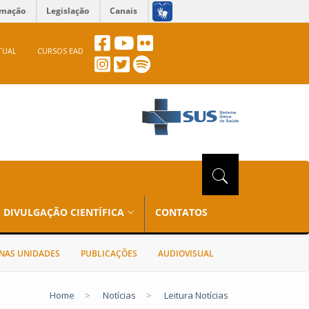
rmação
Legislação
Canais
TUAL
CURSOS EAD
DIVULGAÇÃO CIENTÍFICA
CONTATOS
NAS UNIDADES
PUBLICAÇÕES
AUDIOVISUAL
Home
>
Notícias
>
Leitura Notícias