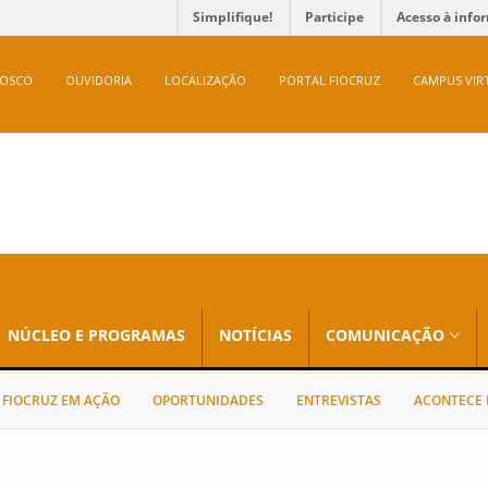
Simplifique!
Participe
Acesso à info
NOSCO
OUVIDORIA
LOCALIZAÇÃO
PORTAL FIOCRUZ
CAMPUS VIR
NÚCLEO E PROGRAMAS
NOTÍCIAS
COMUNICAÇÃO
FIOCRUZ EM AÇÃO
OPORTUNIDADES
ENTREVISTAS
ACONTECE 