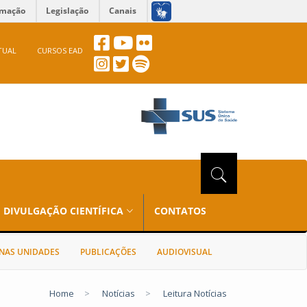
rmação
Legislação
Canais
TUAL
CURSOS EAD
DIVULGAÇÃO CIENTÍFICA
CONTATOS
NAS UNIDADES
PUBLICAÇÕES
AUDIOVISUAL
Home
>
Notícias
>
Leitura Notícias