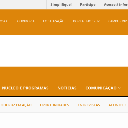
Simplifique!
Participe
Acesso à info
NOSCO
OUVIDORIA
LOCALIZAÇÃO
PORTAL FIOCRUZ
CAMPUS VIR
NÚCLEO E PROGRAMAS
NOTÍCIAS
COMUNICAÇÃO
FIOCRUZ EM AÇÃO
OPORTUNIDADES
ENTREVISTAS
ACONTECE 