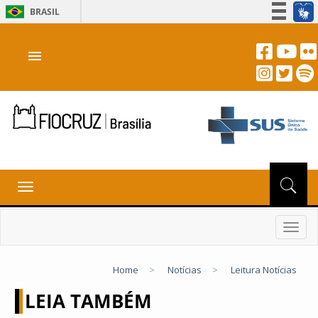
BRASIL
Simplifique!
menu
Participe
Acesso à informação
Legislação
Canais
Toggle
navigation
Toggl
navig
Home
>
Notícias
>
Leitura Notícias
LEIA TAMBÉM