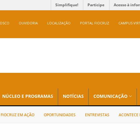
Simplifique!
Participe
Acesso à info
NOSCO
OUVIDORIA
LOCALIZAÇÃO
PORTAL FIOCRUZ
CAMPUS VIR
NÚCLEO E PROGRAMAS
NOTÍCIAS
COMUNICAÇÃO
FIOCRUZ EM AÇÃO
OPORTUNIDADES
ENTREVISTAS
ACONTECE 