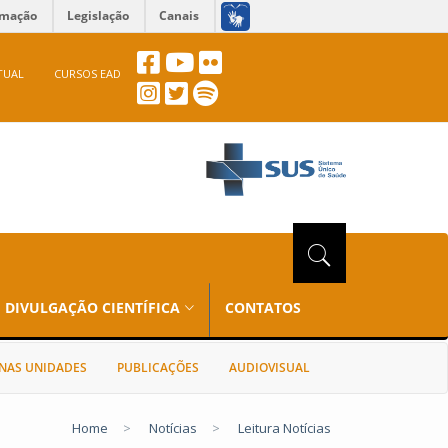
rmação
Legislação
Canais
TUAL
CURSOS EAD
DIVULGAÇÃO CIENTÍFICA
CONTATOS
NAS UNIDADES
PUBLICAÇÕES
AUDIOVISUAL
Home
>
Notícias
>
Leitura Notícias