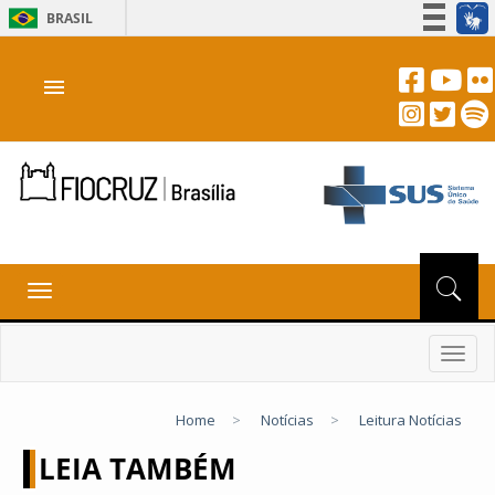
BRASIL
Simplifique!
menu
Participe
Acesso à informação
Legislação
Canais
Toggle
navigation
Toggl
navig
Home
>
Notícias
>
Leitura Notícias
LEIA TAMBÉM