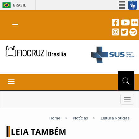
BRASIL
Simplifique!
menu
Participe
Acesso à informação
Legislação
Canais
Toggle
navigation
Toggl
navig
Home
>
Notícias
>
Leitura Notícias
LEIA TAMBÉM