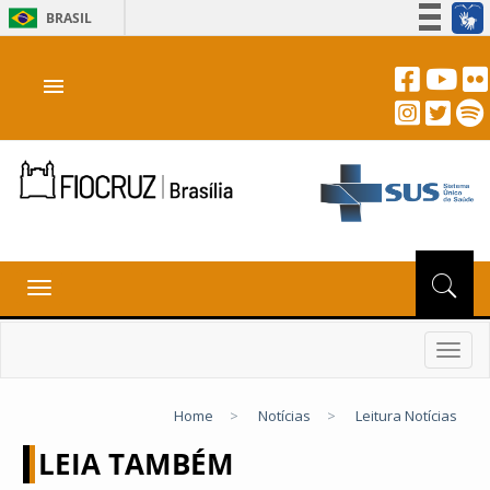
BRASIL
Simplifique!
menu
Participe
Acesso à informação
Legislação
Canais
Toggle
navigation
Toggl
navig
Home
>
Notícias
>
Leitura Notícias
LEIA TAMBÉM