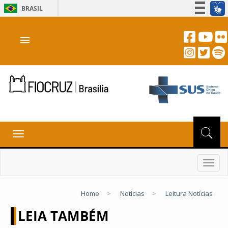
BRASIL
Simplifique!
menu
Participe
Acesso à informação
Legislação
Canais
Toggle
navigation
Toggl
navig
Home
>
Notícias
>
Leitura Notícias
LEIA TAMBÉM