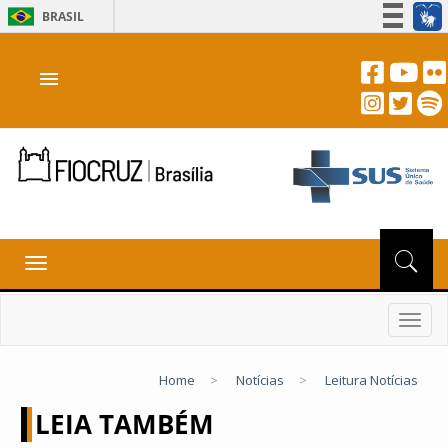
BRASIL
Simplifique!
menu
Participe
Acesso à informação
Legislação
Canais
Toggle
navigation
Toggl
navig
Home
>
Notícias
>
Leitura Notícias
LEIA TAMBÉM