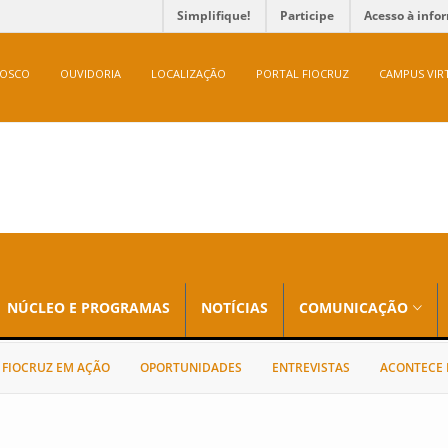
Simplifique!
Participe
Acesso à info
NOSCO
OUVIDORIA
LOCALIZAÇÃO
PORTAL FIOCRUZ
CAMPUS VIR
NÚCLEO E PROGRAMAS
NOTÍCIAS
COMUNICAÇÃO
FIOCRUZ EM AÇÃO
OPORTUNIDADES
ENTREVISTAS
ACONTECE 