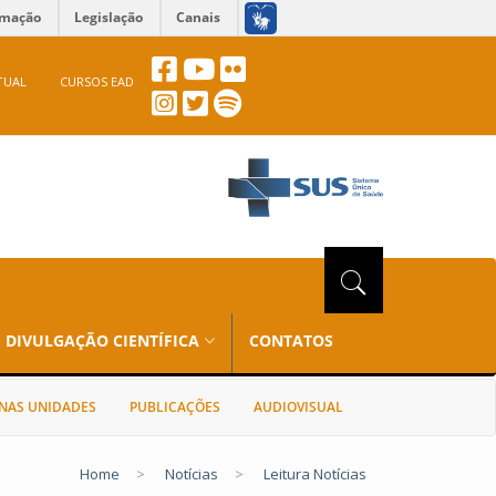
rmação
Legislação
Canais
TUAL
CURSOS EAD
DIVULGAÇÃO CIENTÍFICA
CONTATOS
NAS UNIDADES
PUBLICAÇÕES
AUDIOVISUAL
Home
>
Notícias
>
Leitura Notícias