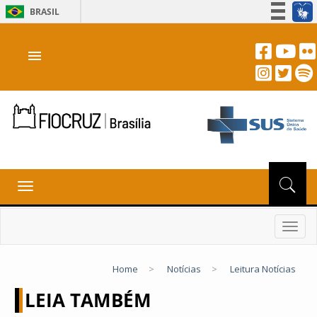
BRASIL
Simplifique!
menu
Participe
Acesso à informação
Legislação
Canais
Toggle
navigation
Toggl
navig
Home
>
Notícias
>
Leitura Notícias
LEIA TAMBÉM