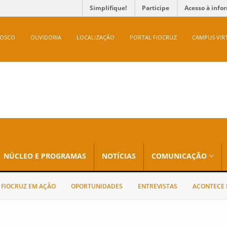
Simplifique!
Participe
Acesso à info
NOSCO
OUVIDORIA
LOCALIZAÇÃO
PORTAL FIOCRUZ
CAMPUS VIR
NÚCLEO E PROGRAMAS
NOTÍCIAS
COMUNICAÇÃO
FIOCRUZ EM AÇÃO
OPORTUNIDADES
ENTREVISTAS
ACONTECE 