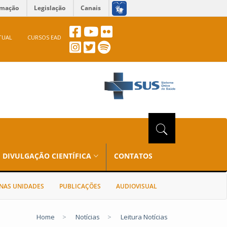
rmação
Legislação
Canais
TUAL
CURSOS EAD
DIVULGAÇÃO CIENTÍFICA
CONTATOS
NAS UNIDADES
PUBLICAÇÕES
AUDIOVISUAL
Home
>
Notícias
>
Leitura Notícias