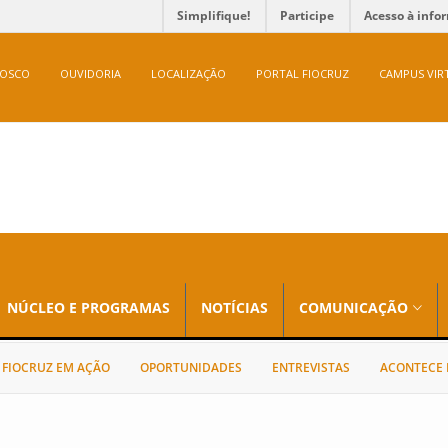
Simplifique!
Participe
Acesso à info
NOSCO
OUVIDORIA
LOCALIZAÇÃO
PORTAL FIOCRUZ
CAMPUS VIR
NÚCLEO E PROGRAMAS
NOTÍCIAS
COMUNICAÇÃO
FIOCRUZ EM AÇÃO
OPORTUNIDADES
ENTREVISTAS
ACONTECE 