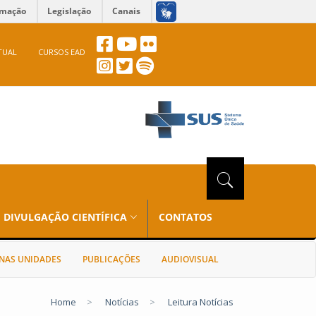
rmação
Legislação
Canais
TUAL
CURSOS EAD
DIVULGAÇÃO CIENTÍFICA
CONTATOS
NAS UNIDADES
PUBLICAÇÕES
AUDIOVISUAL
Home
>
Notícias
>
Leitura Notícias