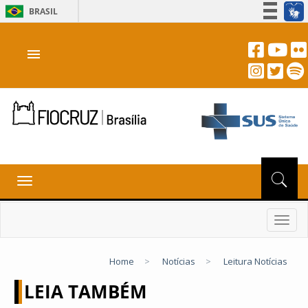
BRASIL
Simplifique!
menu
Participe
Acesso à informação
Legislação
Canais
Toggle
navigation
Toggl
navig
Home
>
Notícias
>
Leitura Notícias
LEIA TAMBÉM