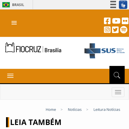
BRASIL
Simplifique!
menu
Participe
Acesso à informação
Legislação
Canais
Toggle
navigation
Toggl
navig
Home
>
Notícias
>
Leitura Notícias
LEIA TAMBÉM